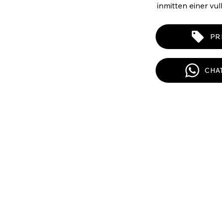
inmitten einer vul
PR
CHA