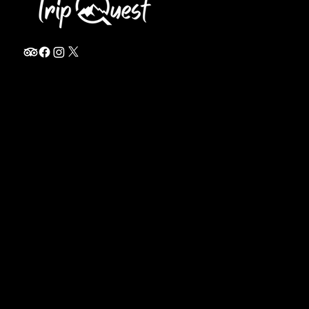
info@thetripquest.com
+1 (716) 226-6635
+255 785 262 148
Home
TANZANIA
Destinations
Safari Packages
About
Safari Add-ons
Booking Terms
Safari FAQ's
Journal
Safari Lodges
Contact
Zanzibar
Arusha
KENYA
Privacy Policy
Safari Packages