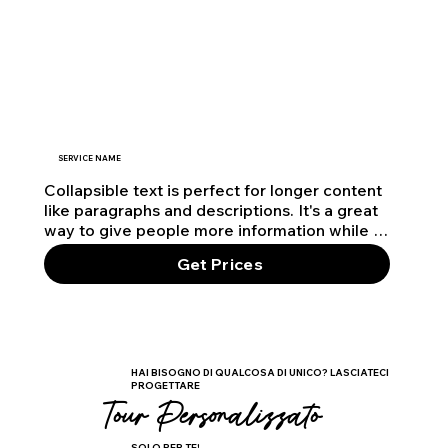
SERVICE NAME
Collapsible text is perfect for longer content 
like paragraphs and descriptions. It's a great 
way to give people more information while 
keeping your layout clean. Link your text to 
Get Prices
anything, including an external website or a 
different page. You can set your text box to 
expand and collapse when people click, so 
they can read more or less info.
HAI BISOGNO DI QUALCOSA DI UNICO? LASCIATECI
PROGETTARE
Tour Personalizzato
SOLO PER TE!