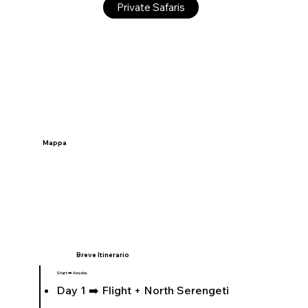
Private Safaris
Mappa
Breve Itinerario
Start ➡️ Arusha
Day 1 ➡️ Flight + North Serengeti