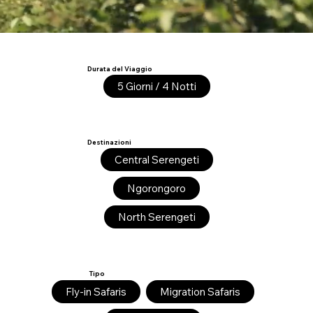
Durata del Viaggio
5 Giorni / 4 Notti
Destinazioni
Central Serengeti
Ngorongoro
North Serengeti
Tipo
Fly-in Safaris
Migration Safaris