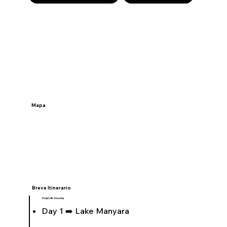
Mapa
Breve Itinerario
Start ➡️ Arusha
Day 1 ➡️ Lake Manyara