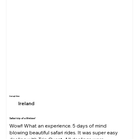
Darragh Tolan
Ireland
Safari trip of a lifetime!
Wow!! What an experience. 5 days of mind
blowing beautiful safari rides. It was super easy