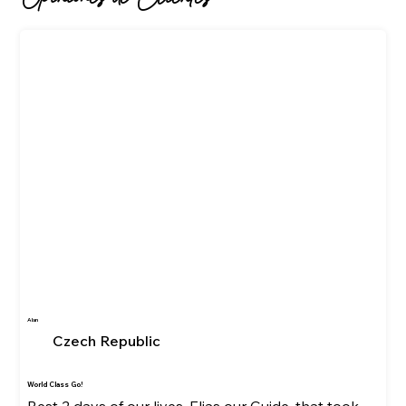
Alan
Czech Republic
World Class Go!
Best 2 days of our lives. Elias our Guide, that took