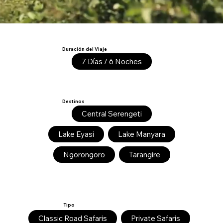
Duración del Viaje
7 Días / 6 Noches
Destinos
Central Serengeti
Lake Eyasi
Lake Manyara
Ngorongoro
Tarangire
Tipo
Classic Road Safaris
Private Safaris