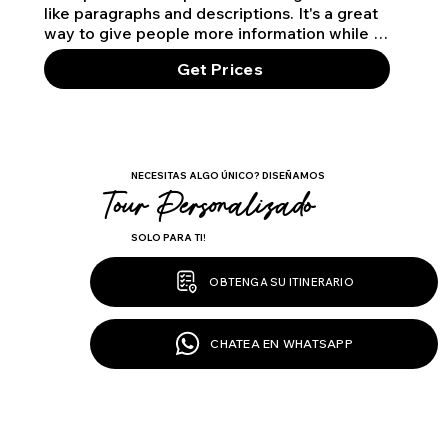
like paragraphs and descriptions. It's a great 
way to give people more information while 
keeping your layout clean. Link your text to 
Get Prices
anything, including an external website or a 
different page. You can set your text box to 
expand and collapse when people click, so 
they can read more or less info.
NECESITAS ALGO ÚNICO? DISEÑAMOS
Tour Personalizado
SOLO PARA TI!
OBTENGA SU ITINERARIO
CHATEA EN WHATSAPP