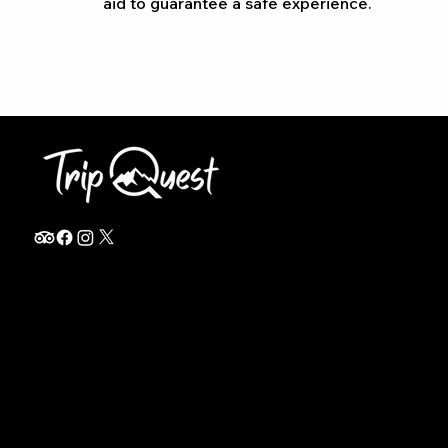
aid to guarantee a safe experience.
info@thetripquest.com
+1 (716) 226-6635
+255 785 262 148
Home
TANZANIA
Destinations
Safari Packages
About
Safari Add-ons