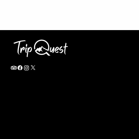
info@thetripquest.com
+1 (716) 226-6635
+255 785 262 148
Home
TANZANIA
Destinations
Safari Packages
About
Safari Add-ons
Booking Terms
Safari FAQ's