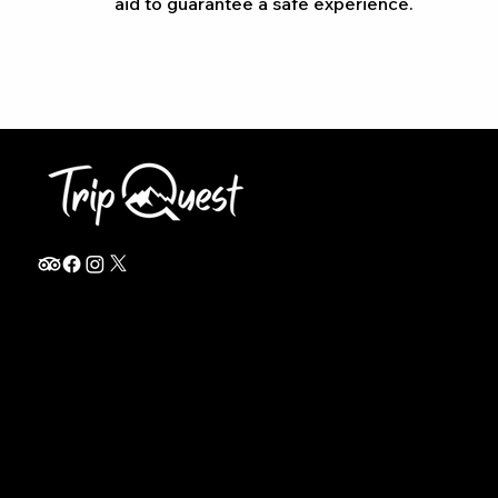
aid to guarantee a safe experience.
info@thetripquest.com
+1 (716) 226-6635
+255 785 262 148
Home
TANZANIA
Destinations
Safari Packages
About
Safari Add-ons