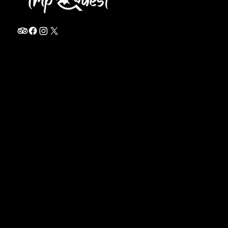
info@thetripquest.com
+1 (716) 226-6635
+255 785 262 148
Home
TANZANIA
Destinations
Safari Packages
About
Safari Add-ons
Booking Terms
Safari FAQ's
Journal
Safari Lodges
Contact
Zanzibar
Arusha
KENYA
Privacy Policy
Safari Packages
Terms of Service