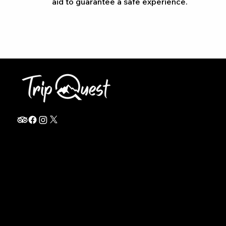
aid to guarantee a safe experience.
info@thetripquest.com
+1 (716) 226-6635
+255 785 262 148
Home
TANZANIA
Destinations
Safari Packages
About
Safari Add-ons