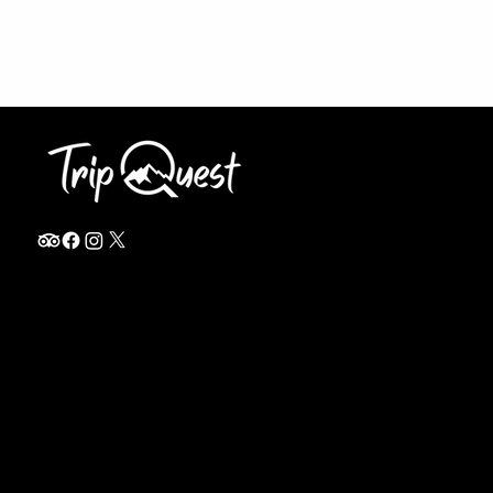
info@thetripquest.com
+1 (716) 226-6635
+255 785 262 148
Home
TANZANIA
Destinations
Safari Packages
About
Safari Add-ons
Booking Terms
Safari FAQ's