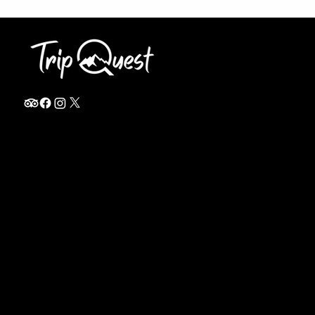
info@thetripquest.com
+1 (716) 226-6635
+255 785 262 148
Home
TANZANIA
Destinations
Safari Packages
About
Safari Add-ons
Booking Terms
Safari FAQ's
Journal
Safari Lodges
Contact
Zanzibar
Arusha