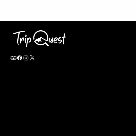
info@thetripquest.com
+1 (716) 226-6635
+255 785 262 148
Home
TANZANIA
Destinations
Safari Packages
About
Safari Add-ons
Booking Terms
Safari FAQ's
Journal
Safari Lodges