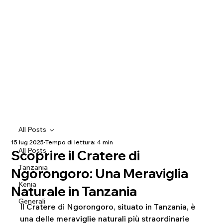
All Posts
15 lug 2025
Tempo di lettura: 4 min
All Posts
Scoprire il Cratere di
Tanzania
Ngorongoro: Una Meraviglia
Kenia
Naturale in Tanzania
Generali
Il Cratere di Ngorongoro, situato in Tanzania, è 
una delle meraviglie naturali più straordinarie 