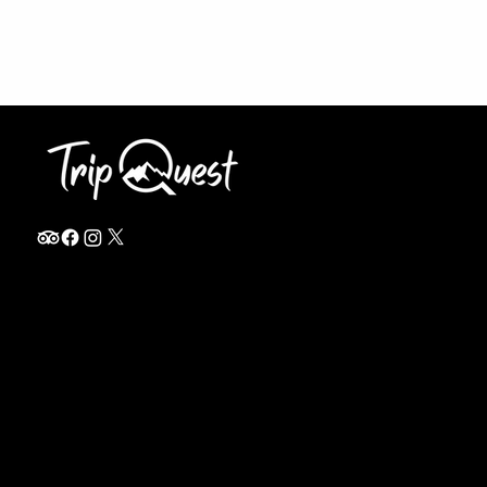
info@thetripquest.com
+1 (716) 226-6635
+255 785 262 148
Home
TANZANIA
Destinations
Safari Packages
About
Safari Add-ons
Booking Terms
Safari FAQ's