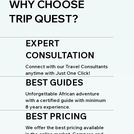
WHY CHOOSE
TRIP QUEST?
EXPERT
CONSULTATION
Connect with our Travel Consultants
anytime with Just One Click!
BEST GUIDES
Unforgettable African adventure
with a certified guide with minimum
8 years experience.
BEST PRICING
We offer the best pricing available
in the online market. Compare and