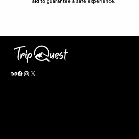
aid to guarantee a safe experience.
info@thetripquest.com
+1 (716) 226-6635
+255 785 262 148
Home
TANZANIA
Destinations
Safari Packages
About
Safari Add-ons