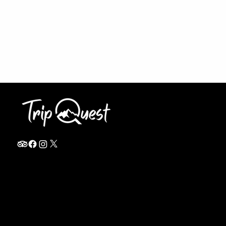
info@thetripquest.com
+1 (716) 226-6635
+255 785 262 148
Home
TANZANIA