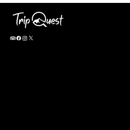
info@thetripquest.com
+1 (716) 226-6635
+255 785 262 148
Home
TANZANIA
Destinations
Safari Packages
About
Safari Add-ons
Booking Terms
Safari FAQ's
Journal
Safari Lodges
Contact
Zanzibar
Arusha