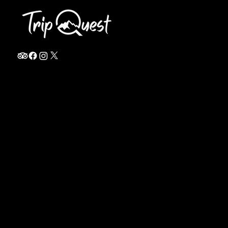
info@thetripquest.com
+1 (716) 226-6635
+255 785 262 148
Home
TANZANIA
Destinations
Safari Packages
About
Safari Add-ons
Booking Terms
Safari FAQ's
Journal
Safari Lodges
Contact
Zanzibar
Arusha