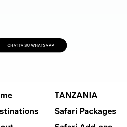
CHATTA SU WHATSAPP
TANZANIA
ome
Safari Packages
stinations
Safari Add-ons
out