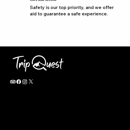
Safety is our top priority, and we offer
aid to guarantee a safe experience.
info@thetripquest.com
+1 (716) 226-6635
+255 785 262 148
Home
TANZANIA