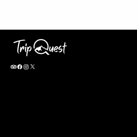
info@thetripquest.com
+1 (716) 226-6635
+255 785 262 148
Home
TANZANIA
Destinations
Safari Packages
About
Safari Add-ons
Booking Terms
Safari FAQ's