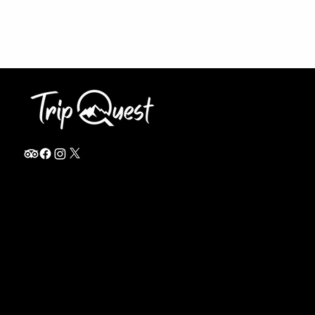
info@thetripquest.com
+1 (716) 226-6635
+255 785 262 148
Home
TANZANIA
Destinations
Safari Packages
About
Safari Add-ons
Booking Terms
Safari FAQ's