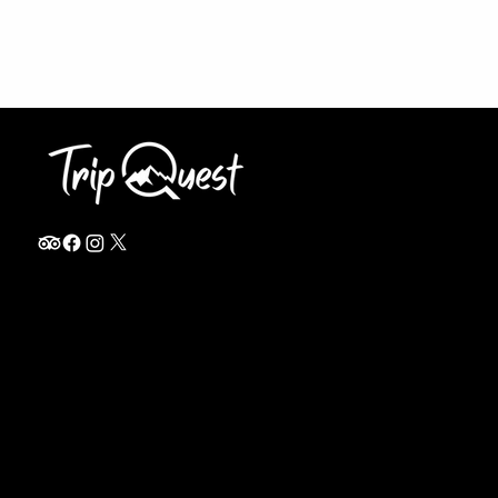
info@thetripquest.com
+1 (716) 226-6635
+255 785 262 148
Home
TANZANIA
Destinations
Safari Packages
About
Safari Add-ons
Booking Terms
Safari FAQ's