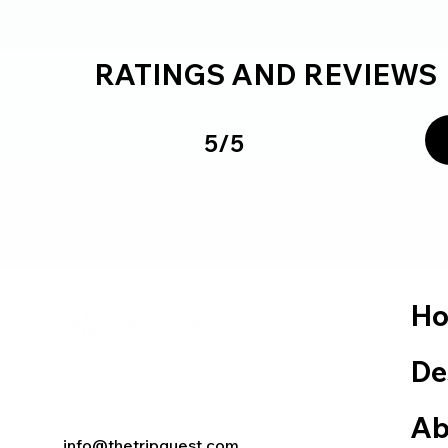
RATINGS AND REVIEWS
5/5
H
De
Ab
info@thetripquest.com