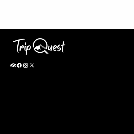
info@thetripquest.com
+1 (716) 226-6635
+255 785 262 148
Home
TANZANIA
Destinations
Safari Packages
About
Safari Add-ons
Booking Terms
Safari FAQ's