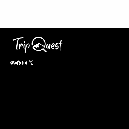
info@thetripquest.com
+1 (716) 226-6635
+255 785 262 148
Home
TANZANIA
Destinations
Safari Packages
About
Safari Add-ons
Booking Terms
Safari FAQ's