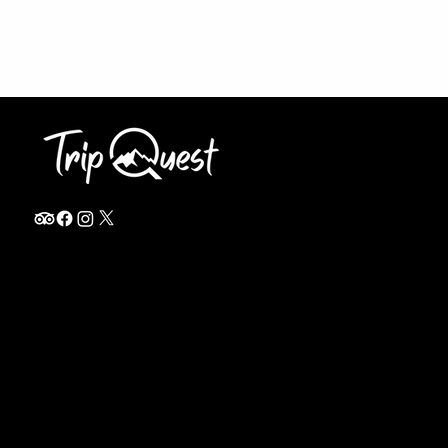
info@thetripquest.com
+1 (716) 226-6635
+255 785 262 148
Home
TANZANIA
Destinations
Safari Packages
About
Safari Add-ons
Booking Terms
Safari FAQ's