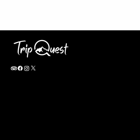
info@thetripquest.com
+1 (716) 226-6635
+255 785 262 148
Home
TANZANIA
Destinations
Safari Packages
About
Safari Add-ons
Booking Terms
Safari FAQ's