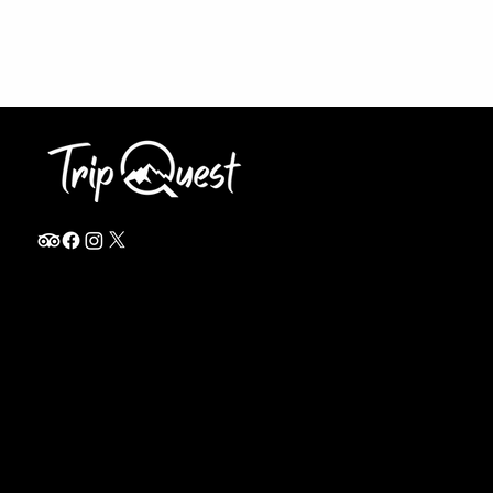
info@thetripquest.com
+1 (716) 226-6635
+255 785 262 148
Home
TANZANIA
Destinations
Safari Packages
About
Safari Add-ons
Booking Terms
Safari FAQ's