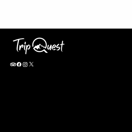
info@thetripquest.com
+1 (716) 226-6635
+255 785 262 148
Home
TANZANIA
Destinations
Safari Packages
About
Safari Add-ons
Booking Terms
Safari FAQ's