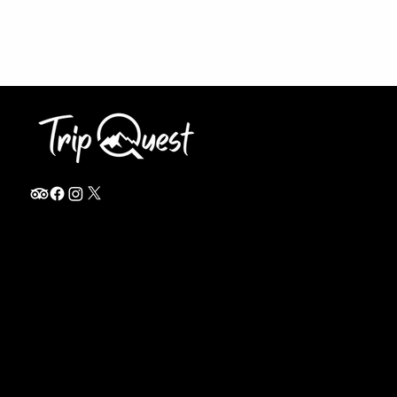
info@thetripquest.com
+1 (716) 226-6635
+255 785 262 148
Home
TANZANIA
Destinations
Safari Packages
About
Safari Add-ons
Booking Terms
Safari FAQ's