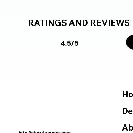
RATINGS AND REVIEWS
4.5/5
H
De
Ab
info@thetripquest.com