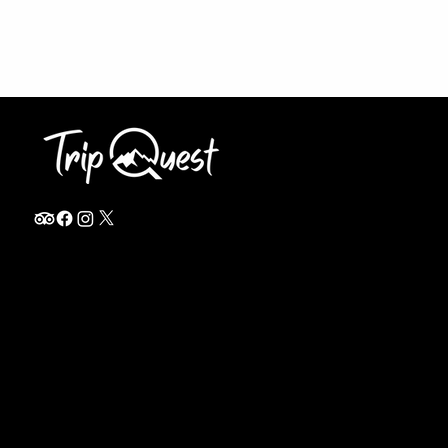
info@thetripquest.com
+1 (716) 226-6635
+255 785 262 148
Home
TANZANIA
Destinations
Safari Packages
About
Safari Add-ons
Booking Terms
Safari FAQ's