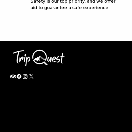
Safety is our top priority, and we offer
aid to guarantee a safe experience.
info@thetripquest.com
+1 (716) 226-6635
+255 785 262 148
Home
TANZANIA
Destinations
Safari Packages