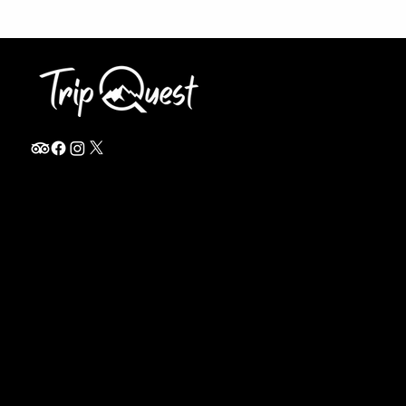
info@thetripquest.com
+1 (716) 226-6635
+255 785 262 148
Home
TANZANIA
Destinations
Safari Packages
About
Safari Add-ons
Booking Terms
Safari FAQ's
Journal
Safari Lodges
Contact
Zanzibar