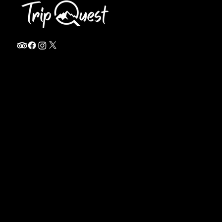
info@thetripquest.com
+1 (716) 226-6635
+255 785 262 148
Home
TANZANIA
Destinations
Safari Packages
About
Safari Add-ons
Booking Terms
Safari FAQ's
Journal
Safari Lodges
Contact
Zanzibar
Arusha
KENYA
Privacy Policy