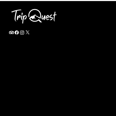
info@thetripquest.com
+1 (716) 226-6635
+255 785 262 148
Home
TANZANIA
Destinations
Safari Packages
About
Safari Add-ons
Booking Terms
Safari FAQ's
Journal
Safari Lodges
Contact
Zanzibar
Arusha