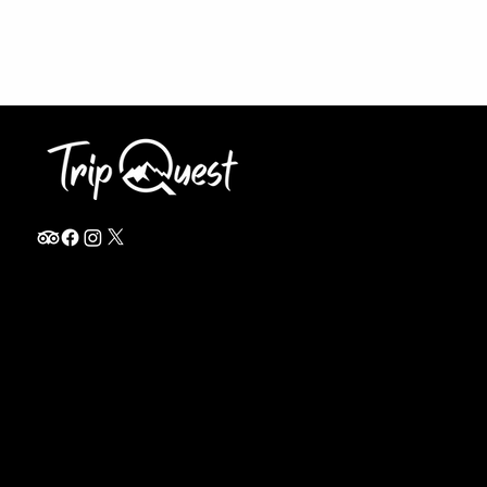
info@thetripquest.com
+1 (716) 226-6635
+255 785 262 148
Home
TANZANIA
Destinations
Safari Packages
About
Safari Add-ons
Booking Terms
Safari FAQ's