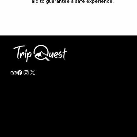
aid to guarantee a safe experience.
info@thetripquest.com
+1 (716) 226-6635
+255 785 262 148
Home
TANZANIA
Destinations
Safari Packages
About
Safari Add-ons