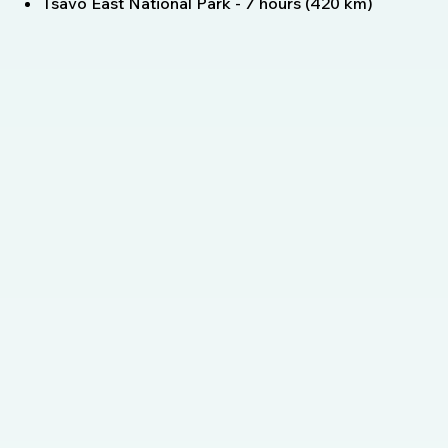
Tsavo East National Park - 7 hours (420 km)