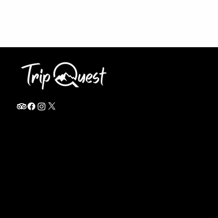
info@thetripquest.com
+1 (716) 226-6635
+255 785 262 148
Home
TANZANIA
Destinations
Safari Packages
About
Safari Add-ons
Booking Terms
Safari FAQ's