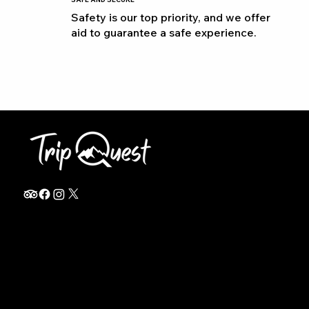
Safety is our top priority, and we offer
aid to guarantee a safe experience.
info@thetripquest.com
+1 (716) 226-6635
+255 785 262 148
Home
TANZANIA