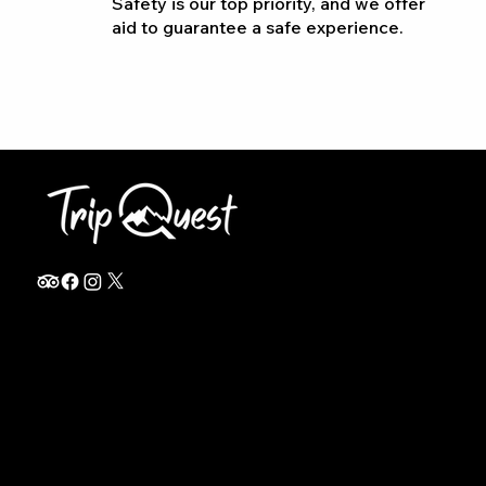
Safety is our top priority, and we offer
aid to guarantee a safe experience.
info@thetripquest.com
+1 (716) 226-6635
+255 785 262 148
Home
TANZANIA
Destinations
Safari Packages