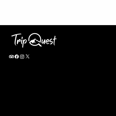
info@thetripquest.com
+1 (716) 226-6635
+255 785 262 148
Home
TANZANIA
Destinations
Safari Packages
About
Safari Add-ons
Booking Terms
Safari FAQ's