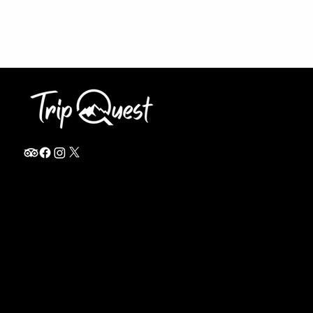
info@thetripquest.com
+1 (716) 226-6635
+255 785 262 148
Home
TANZANIA
Destinations
Safari Packages
About
Safari Add-ons
Booking Terms
Safari FAQ's