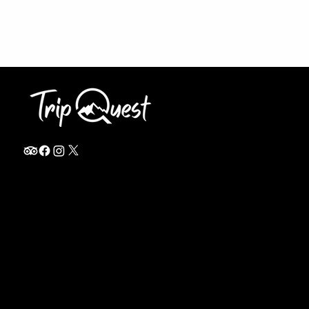
info@thetripquest.com
+1 (716) 226-6635
+255 785 262 148
Home
TANZANIA
Destinations
Safari Packages
About
Safari Add-ons
Booking Terms
Safari FAQ's