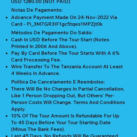
USD 1280.00 (NOT PAID)
Notas De Pagamento:
Advance Payment Made On 24-Nov-2022 Via
Card - Pi_3M7GR3IF1gc5tqes1MPZjt0k
Métodos De Pagamento Do Saldo:
Cash In USD Before The Tour Start (notes
Printed In 2006 And Above).
Pay By Card Before The Tour Starts With A 6%
Card Processing Fee.
Wire Transfer To The Tanzania Account At Least
4 Weeks In Advance.
Política De Cancelamento E Reembolso:
There Will Be No Charges In Partial Cancellation,
Like 1 Person Dropping Out, But Others' Per-
Person Costs Will Change. Terms And Conditions
Apply.
10% Of The Tour Amount Is Refundable For Up
To 45 Days Before Your Tour Starting Date
(Minus The Bank Fees).
Last 45 Days, No Refunds Will Be Guaranteed