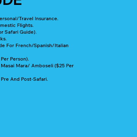
rsonal/Travel Insurance.
mestic Flights.
r Safari Guide).
ks.
e For French/Spanish/Italian
 Per Person).
In Masai Mara/ Amboseli ($25 Per
re And Post-Safari.