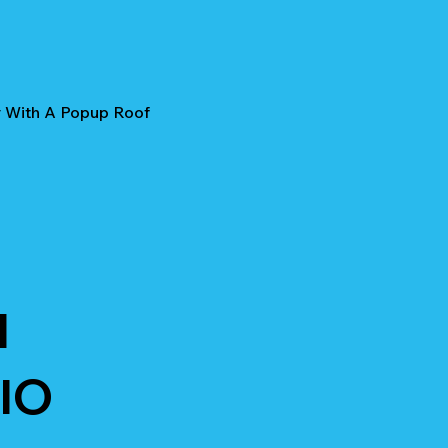
r With A Popup Roof
I
IO