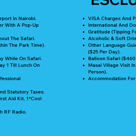
port In Nairobi.
VISA Charges And Pe
er With A Pop-Up
International And Do
Gratitude (Tipping Fo
out The Safari.
Alcoholic & Soft Drin
thin The Park Time).
Other Language Guid
($25 Per Day).
y While On Safari.
Balloon Safari ($460
y 1 Till Lunch On
Masai Village Visit 
Person).
fessional
Accommodation For P
nd Statutory Taxes.
rst Aid Kit, 1*Cool
h RF Radio.