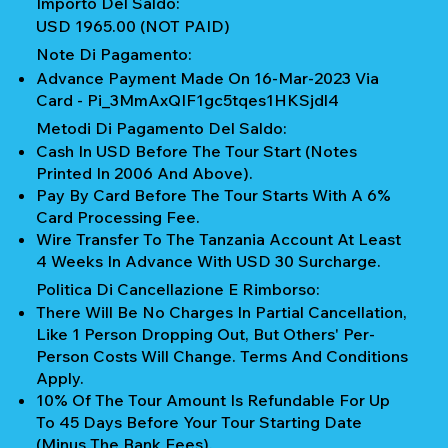
Importo Del Saldo:
USD 1965.00 (NOT PAID)
Note Di Pagamento:
Advance Payment Made On 16-Mar-2023 Via
Card - Pi_3MmAxQIF1gc5tqes1HKSjdl4
Metodi Di Pagamento Del Saldo:
Cash In USD Before The Tour Start (notes
Printed In 2006 And Above).
Pay By Card Before The Tour Starts With A 6%
Card Processing Fee.
Wire Transfer To The Tanzania Account At Least
4 Weeks In Advance With USD 30 Surcharge.
Politica Di Cancellazione E Rimborso:
There Will Be No Charges In Partial Cancellation,
Like 1 Person Dropping Out, But Others' Per-
Person Costs Will Change. Terms And Conditions
Apply.
10% Of The Tour Amount Is Refundable For Up
To 45 Days Before Your Tour Starting Date
(Minus The Bank Fees).